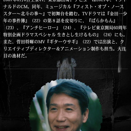
ナルドのCM。同年、ミュージカル『フィスト・オブ・ノース
スター〜北斗の拳〜』で初舞台を踏む。TVドラマは『金田一少
年の事件簿』（22）の第８話を皮切りに、『ばらかもん』
（23）、『アンチヒーロー』（24）、『テレビ東京開局60周年
特別企画ドラマスペシャル 生きとし生けるもの』（24）にも。
また、菅田将暉のMV『ギターウサギ』（22）では出演と、ク
リエイティブディレクター＆アニメーション制作も担当。大注
目の逸材だ。