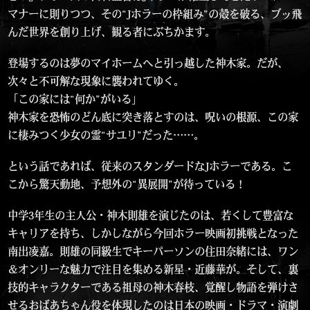
マナーに則りつつ、その“Jホラーの枠組み”の殻を破る、ブッ飛
んだ世界を創り上げ、観る者にぶちかます。
登場するのは夢のマイホームへと引っ越した神木家。だが、
次々と不可解な現象に襲われてゆく。
「この家には“何か”がいる」
神木家を恐怖のどん底に突き落とすのは、呪いの根源、この家
に棲みつく少女の霊“サユリ”だった……。
という話であれば、従来のスタンダードなJホラーである。こ
こから驚天動地、予想外の“異展開”が待っている！
中学3年生の主人公・神木則雄を演じたのは、若くして豊富な
キャリアを持ち、しかしながら今回ホラー映画初挑戦となった
南出凌嘉。則雄の同級生でキーパーソンの住田奈緒には、ワン
＆オンリーな魅力で注目を集める新星・近藤華が。そして、裏
技的キャラクターである祖母の神木春枝、覚醒し物語を弾けさ
せるおばあちゃん役を体現したのは日本の映画・ドラマ・演劇