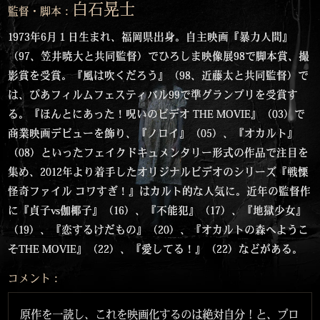
白石晃士
監督・脚本：
1973年6月１日生まれ、福岡県出身。自主映画『暴力人間』
（97、笠井暁大と共同監督）でひろしま映像展98で脚本賞、撮
影賞を受賞。『風は吹くだろう』（98、近藤太と共同監督）で
は、ぴあフィルムフェスティバル99で準グランプリを受賞す
る。『ほんとにあった！呪いのビデオ THE MOVIE』（03）で
商業映画デビューを飾り、『ノロイ』（05）、『オカルト』
（08）といったフェイクドキュメンタリー形式の作品で注目を
集め、2012年より着手したオリジナルビデオのシリーズ『戦慄
怪奇ファイル コワすぎ！』はカルト的な人気に。近年の監督作
に『貞子vs伽椰子』（16）、『不能犯』（17）、『地獄少女』
（19）、『恋するけだもの』（20）、『オカルトの森へようこ
そTHE MOVIE』（22）、『愛してる！』（22）などがある。
コメント：
原作を一読し、これを映画化するのは絶対自分！と、プロ