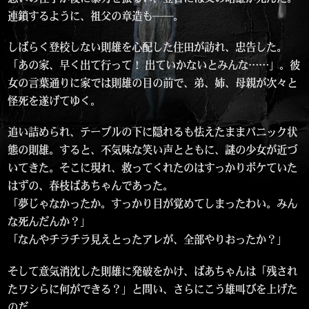
連鎖するように、祖父の章造も──。
しばらく登校しない則雄を心配した住田が訪れ、忠告した。
「あの家、早く出て行って！ 出ていかないとみんな……」。彼
女の言葉通りに家では則雄の目の前で、弟、姉、母親が次々と
怪死を遂げてゆく。
追い詰められ、テーブルの下に隠れるも怯えたままパニック状
態の則雄。すると、不気味な笑い声とともに、謎の少女が近づ
いてきた。そこに現れ、救ってくれたのはすっかりボケていた
はずの、春枝ばあちゃんであった。
「夢じゃなかったか。すっかり目が覚めてしまったわい。みん
な死んだんか？」
「なんやチラチラ見えとったアレが、全部やりおったか？」
そして意気消沈した則雄に発破をかけ、ばあちゃんは「残され
たワシらに何ができる？」と問い、さらにこう雄叫びを上げた
のだ。