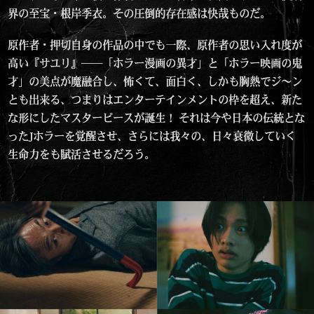
界の至宝・根岸季衣。その圧倒的存在感は快哉ものだ。
原作者・押切自身の作品の中でも一際、原作者の思い入れ度が
高い『サユリ』──「ホラー漫画の異才」と「ホラー映画の鬼
才」の美点が魔融合し、怖くて、面白く、しかも胸熱でジ〜ン
とも出来る、つまりはエンターテインメントの枠を超え、新た
な形にしたマスターピースが誕生！ それは今や日本の伝統とな
ったJホラーを覚醒させ、さらには我々の、日々衰微していく
生命力をも賦活させるだろう。