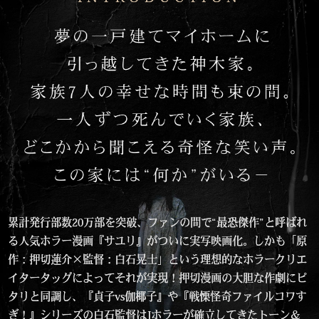
累計発行部数20万部を突破、ファンの間で“最恐傑作”と呼ばれ
る人気ホラー漫画『サユリ』がついに実写映画化。しかも「原
作：押切蓮介×監督：白石晃士」という理想的なホラークリエ
イタータッグによってそれが実現！押切漫画の大胆な作劇にピ
タリと同調し、『貞子vs伽椰子』や『戦慄怪奇ファイルコワす
ぎ！』シリーズの白石監督はJホラーが確立してきたトーン＆