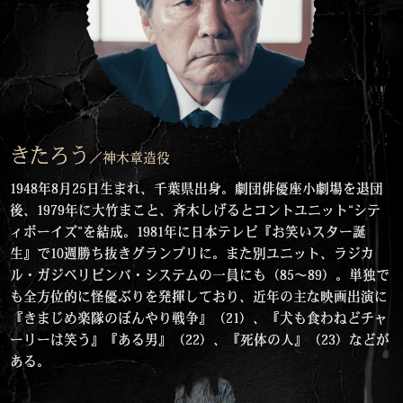
きたろう
／神木章造役
1948年8月25日生まれ、千葉県出身。劇団俳優座小劇場を退団
後、1979年に大竹まこと、斉木しげるとコントユニット“シテ
ィボーイズ”を結成。1981年に日本テレビ『お笑いスター誕
生』で10週勝ち抜きグランプリに。また別ユニット、ラジカ
ル・ガジベリビンバ・システムの一員にも（85〜89）。単独で
も全方位的に怪優ぶりを発揮しており、近年の主な映画出演に
『きまじめ楽隊のぼんやり戦争』（21）、『犬も食わねどチャ
ーリーは笑う』『ある男』（22）、『死体の人』（23）などが
ある。