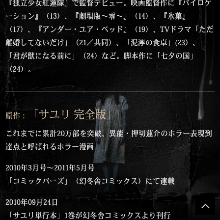
『独立少女紅蓮隊』で監督デビュー。映画監督作に『バイロケ
ーション』（13）、『劇場版〜零〜』（14）、『氷菓』
（17）、『アンダー・ユア・ベッド』（19）、TVドラマ「ただ
離婚してないだけ」（21／共同）、「泥濘の食卓」(23）、
「君が獣になる前に」（24）など。脚本作に「七夕の国」
（24）。
「サユリ 完全版」
原作：
これまでに累計20万部を突破、異能・押切蓮介のホラー表現到
達点と呼ばれるホラー漫画
2010年3月号〜2011年5月号
「コミックバーズ」（幻冬舎コミックス）にて連載
2010年09月24日
「サユリ単行本」1巻が幻冬舎コミックスより刊行