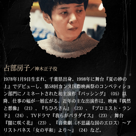
占部房子
／神木正子役
1978年1月9日生まれ、千葉県出身。1998年に舞台『夏の砂の
上』でデビューし、第58回カンヌ国際映画祭のコンペティショ
ン部門にノミネートされた初主演作『バッシング』（05）以
降、仕事の幅が一層広がる。近年の主な出演作は、映画『偶然
と想像』（21）、『ちひろさん』（23）、『プロミスト・ラン
ド』（24）、TVドラマ『我らがパラダイス』（23）、舞台
『闇に咲く花』（23）、『音楽劇〈不思議な国のエロス〉〜ア
リストパネス「女の平和」より〜』（24）など。