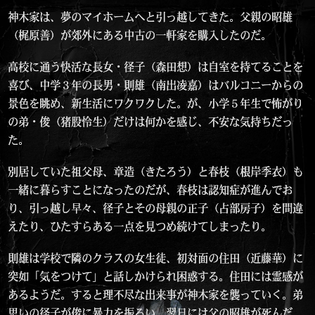
神木家は、夢のマイホームへと引っ越してきた。父親の昭雄
（梶原善）が郊外にある中古の一軒家を購入したのだ。
高校に通う快活な長女・径子（森田想）は自室を持てることを
喜び、中学３年の長男・則雄（南出凌嘉）はバルコニーからの
景色を眺め、新生活にワクワクした。が、小学５年生で怖がり
の弟・俊（猪股怜生）だけは何かを感じ、不安な気持ちだっ
た。
別居していた祖父母、章造（きたろう）と春枝（根岸季衣）も
一緒に暮らすことになったのだが、春枝は認知症が進んでお
り、引っ越し早々、径子とその母親の正子（占部房子）を間違
えたり、ひたすらある一点を見つめ続けてしまったり。
則雄は学校で隣のクラスの女生徒、初対面の住田（近藤華）に
突如「気をつけて」と話しかけられ困惑する。住田には霊感が
あるようだ。すると理不尽な出来事が神木家を襲っていく。弟
思いの径子が俊に暴力を振るい、翌日には父の昭雄が死んだ。