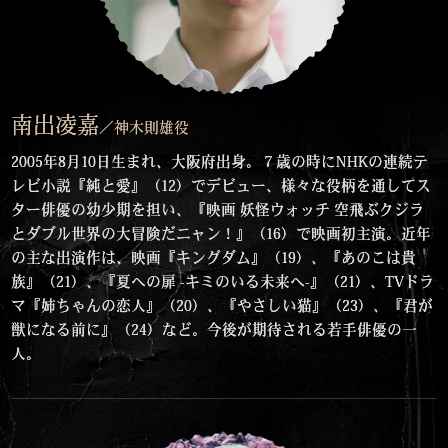
南出凌嘉
／神木則雄役
2005年8月10日生まれ、大阪府出身。７歳の時にNHKの連続テ
レビ小説『純と愛』（12）でデビュー、様々な役柄を通してス
ター俳優の幼少期を担い、『映画 妖怪ウォッチ 空飛ぶクジラ
とダブル世界の大冒険だニャン！』（16）で映画初主演。近年
の主な出演作は、映画『キングダム』（19）、『あのこは貴
族』（21）、『夏への扉 -キミのいる未来へ-』（21）、TVドラ
マ『姉ちゃんの恋人』（20）、『やさしい猫』（23）、『君が
獣になる前に』（24）など。今後が期待される若手俳優の一
人。