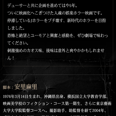
デューサーと共に企画を進めてはや5年。
ついに映画化へこぎつけた入魂の娯楽ホラー映画です。
停滞しているJホラーをブチ壊す、新時代のホラーを目指
しました。
恐怖と絶望とユーモアと興奮と感動を、ぜひ劇場で味わっ
てください。
刺激強めのカオス味、後味は意外と爽やかかもしれませ
ん！
安里麻里
脚本：
1976年3月14日生まれ、沖縄県出身。横浜国立大学教育学部、
映画美学校のフィクション・コース第一期生、さらに東京藝術
大学大学院監督コースへ。撮影助手、助監督を経て2004年、