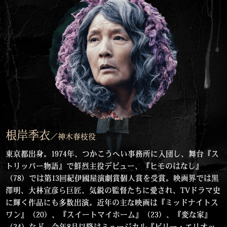
根岸季衣
／神木春枝役
東京都出身。1974年、つかこうへい事務所に入団し、舞台『ス
トリッパー物語』で鮮烈主役デビュー、『ヒモのはなし』
（78）では第13回紀伊國屋演劇賞個人賞を受賞。映画界では黒
澤明、大林宣彦ら巨匠、気鋭の監督たちに愛され、TVドラマ史
に輝く作品にも多数出演。近年の主な映画は『ミッドナイトス
ワン』（20）、『スイートマイホーム』（23）、『変な家』
（24）など。今年8月以降はミュージカル『ビリー・エリオッ