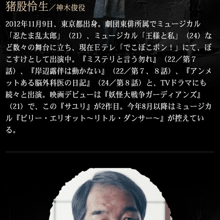
猪股怜生
／神木俊役
2012年11月9日、東京都出身。劇団東俳所属でミュージカル
「忍たま乱太郎」（21）、ミュージカル「王様と私」（24）な
ど数々の舞台に立ち、現在Ｅテレ「でこぼこポン！」にて、ぼ
こすけとして出演中。『ミステリと言う勿れ』（22／第７
話）、『岸辺露伴は動かない』（22／第７、８話）、『アンメ
ットある脳外科医の日記』（24／第８話）と、TVドラマにも
続々と出演。映画デビューは『妖怪大戦争ガーディアンズ』
（21）で、この『サユリ』が2作目。今年8月以降はミュージカ
ル『ビリー・エリオット～リトル・ダンサー～』が控えてい
る。